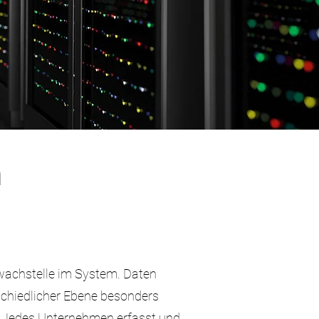
m
hwachstelle im System. Daten
chiedlicher Ebene besonders
 Jedes Unternehmen erfasst und