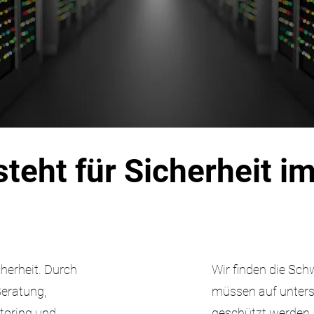
teht für Sicherheit i
cherheit. Durch
Wir finden die Sc
eratung,
müssen auf unters
toring und
geschützt werden.