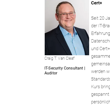
Cert+
Seit 20 Ja
der IT-Br
Erfahrunge
Datensch
und Cert+
gesammel
Craig T. Van Cleaf
gemeinsa
IT-Security Consultant |
werden wir
Auditor
Standards
Kurs bring
gespannt 
persönlic