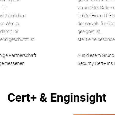
 IT-
verarbeitet Daten
chstmöglichen
Größe. Einen IT-Si
hrem Weg zu
der sowohl für Gro
 damit Ihr
geeignet ist,
end geschützt ist.
stellt eine besond
bige Partnerschaft
Aus diesem Grund 
ngemessenen
Security Cert+ ins
Cert+ & Enginsight