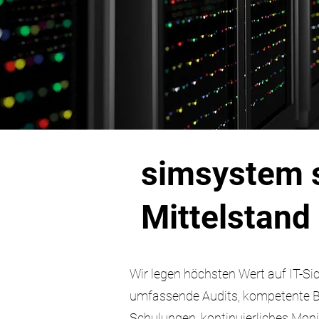
simsystem s
Mittelstand
Wir legen höchsten Wert auf IT-Si
umfassende Audits, kompetente B
Schulungen, kontinuierliches Moni