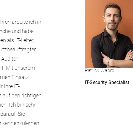
hren arbeite ich in
anche und habe
n als IT-Leiter,
utzbeauftragter
 Auditor
t. Mit unserem
Patr
ick Wabro
men Einsatz
IT-Security Specialist
 Ihre IT-
 auf den richtigen
en. Ich bin sehr
darauf, Sie
h kennenzulernen.