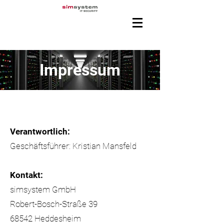
Impressum
Verantwortlich:
Geschäftsführer: Kristian Mansfeld
Kontakt:
simsystem GmbH
Robert-Bosch-Straße 39
68542 Heddesheim