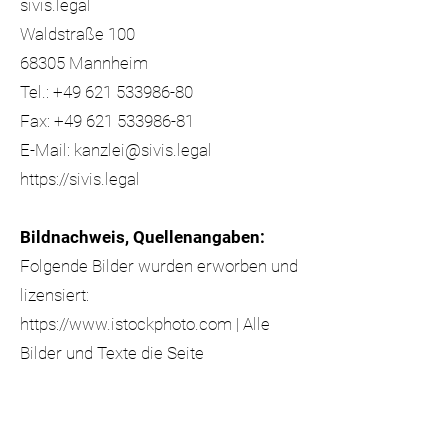
sivis.legal
Waldstraße 100
68305 Mannheim
Tel.:
+49 621 533986-80
Fax:
+49 621 533986-81
E-Mail:
kanzlei@sivis.legal
https://sivis.legal
Bildnachweis, Quellenangaben:
Folgende Bilder wurden erworben und
lizensiert:
https://www.istockphoto.com
| Alle
Bilder und Texte die Seite
Hornetsecurity sind Eigentum die
Firma Hornetsecurity GmbH |
https://www.hornetsecurity.com/de
|